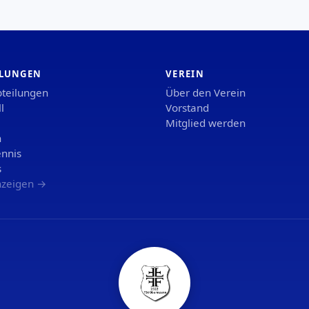
ILUNGEN
VEREIN
bteilungen
Über den Verein
l
Vorstand
Mitglied werden
n
ennis
s
nzeigen →